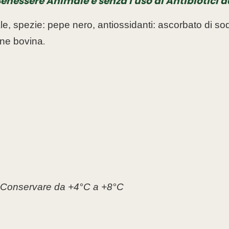
enessere Animale e senza l'uso di Antibiotici da
e, spezie: pepe nero, antiossidanti: ascorbato di sodi
gine bovina
.
Conservare da +4°C a +8°C