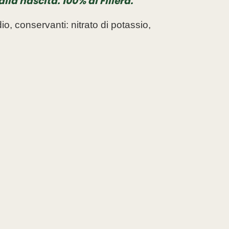
lla nascita. 100% di Filiera.
o, conservanti: nitrato di potassio,