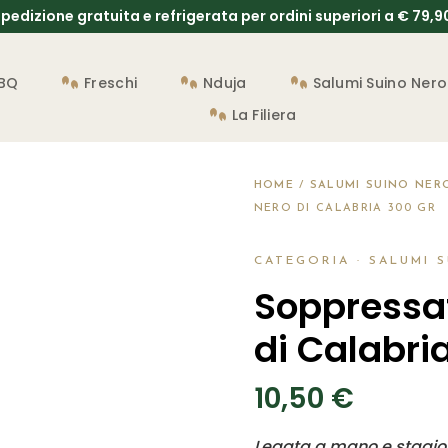
pedizione gratuita e refrigerata per ordini superiori a € 79,
BBQ
Freschi
Nduja
Salumi Suino Nero
La Filiera
HOME
/
SALUMI SUINO NERO
NERO DI CALABRIA 300 GR
CATEGORIA ·
SALUMI S
Soppressat
di Calabri
10,50
€
Legata a mano e stagiona