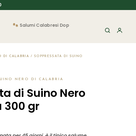
90
Salumi Calabresi Dop
 DI CALABRIA
/ SOPPRESSATA DI SUINO
UINO NERO DI CALABRIA
a di Suino Nero
a 300 gr
ta per 45 giorni, è il tipico salume