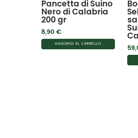
Pancetta di Suino
Bo
Nero di Calabria
Se
200 gr
sa
Su
8,90
€
Ca
AGGIUNGI AL CARRELLO
59