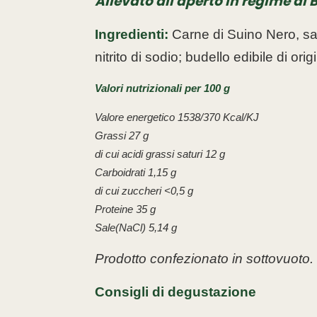
Allevato all'aperto in regime di B
Ingredienti:
Carne di Suino Nero, sal
nitrito di sodio; budello edibile di ori
Valori nutrizionali per 100 g
Valore energetico 1538/370 Kcal/KJ
Grassi 27 g
di cui acidi grassi saturi 12 g
Carboidrati 1,15 g
di cui zuccheri <0,5 g
Proteine 35 g
Sale(NaCl) 5,14 g
Prodotto confezionato in
sottovuoto.
Consigli di degustazione