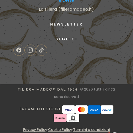
Ricette
La filiera (filieramadeo.it)
NEWSLETTER
SEGUICI
© 2026 tutti i diritti
FILIERA MADEO® DAL 1984
sono riservati
PAGAMENTI SICURI
VISA
AMEX
Pay
Pal
Klarna
BONIFICO
Privacy Policy
·
Cookie Policy
·
Termini e condizioni