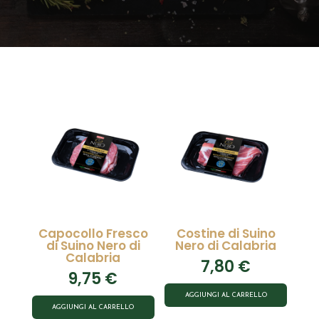
Capocollo Fresco
Costine di Suino
di Suino Nero di
Nero di Calabria
Calabria
7,80
€
9,75
€
AGGIUNGI AL CARRELLO
AGGIUNGI AL CARRELLO