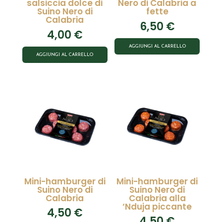
salsiccia dolce di
Nero di Calabria a
Suino Nero di
fette
Calabria
6,50
€
4,00
€
AGGIUNGI AL CARRELLO
AGGIUNGI AL CARRELLO
Mini-hamburger di
Mini-hamburger di
Suino Nero di
Suino Nero di
Calabria
Calabria alla
‘Nduja piccante
4,50
€
4,50
€