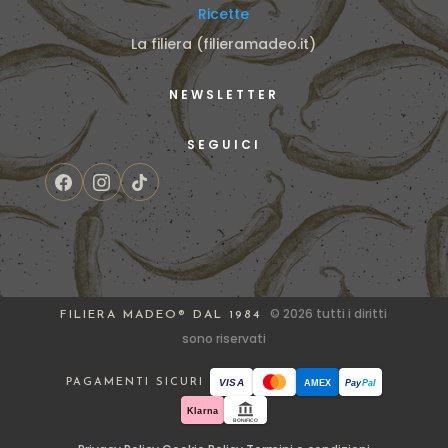
Ricette
La filiera (filieramadeo.it)
NEWSLETTER
SEGUICI
© 2026 tutti i diritti
FILIERA MADEO® DAL 1984
sono riservati
PAGAMENTI SICURI
VISA
AMEX
Pay
Pal
Klarna
BONIFICO