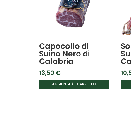
Capocollo di
So
Suino Nero di
Su
Calabria
Ca
13,50
€
10,
AGGIUNGI AL CARRELLO