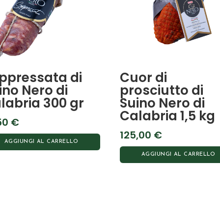
ppressata di
Cuor di
ino Nero di
prosciutto di
labria 300 gr
Suino Nero di
Calabria 1,5 kg
50
€
125,00
€
AGGIUNGI AL CARRELLO
AGGIUNGI AL CARRELLO