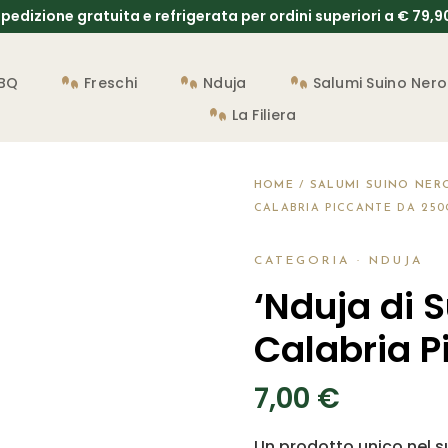
pedizione gratuita e refrigerata per ordini superiori a € 79,
BBQ
Freschi
Nduja
Salumi Suino Nero
La Filiera
HOME
/
SALUMI SUINO NERO
CALABRIA PICCANTE DA 250
CATEGORIA ·
NDUJA
‘Nduja di S
Calabria P
7,00
€
Un prodotto unico nel su