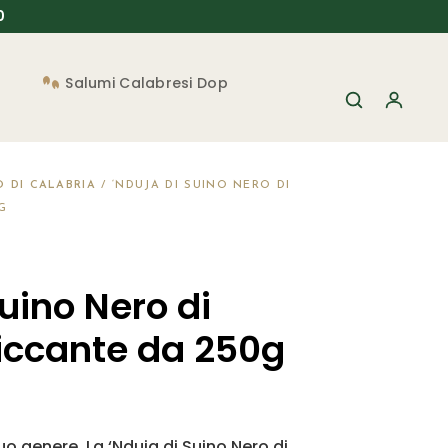
90
Salumi Calabresi Dop
 DI CALABRIA
/ ‘NDUJA DI SUINO NERO DI
G
uino Nero di
iccante da 250g
o genere. La ‘Nduja di Suino Nero di