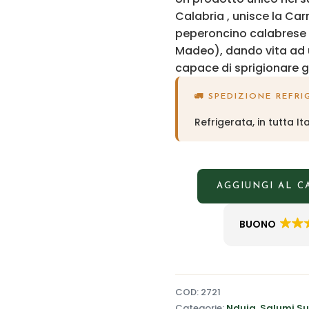
Calabria , unisce la Car
peperoncino calabrese pi
Madeo), dando vita ad 
capace di sprigionare gli
🚛 SPEDIZIONE REFRI
Refrigerata, in tutta Ita
AGGIUNGI AL 
BUONO
COD:
2721
Categorie:
Nduja
,
Salumi Su