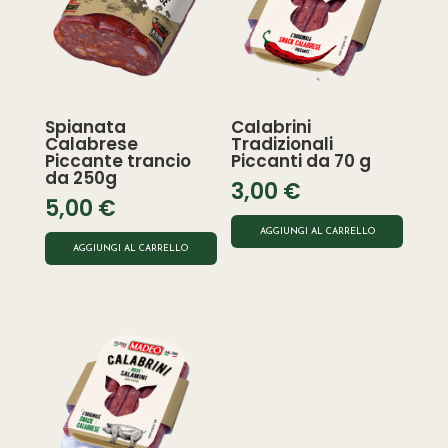
Spianata
Calabrini
Calabrese
Tradizionali
Piccante trancio
Piccanti da 70 g
da 250g
3,00
€
5,00
€
AGGIUNGI AL CARRELLO
AGGIUNGI AL CARRELLO