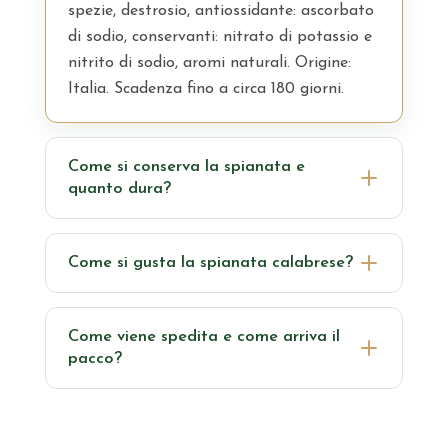
spezie, destrosio, antiossidante: ascorbato
di sodio, conservanti: nitrato di potassio e
nitrito di sodio, aromi naturali. Origine:
Italia. Scadenza fino a circa 180 giorni.
Come si conserva la spianata e
quanto dura?
Conserva in frigorifero tra +4°C e +8°C
(scadenza indicata in etichetta, fino a circa
Come si gusta la spianata calabrese?
180 giorni da confezionato). Dopo
Si affetta e si gusta al naturale: ottima su
l'apertura copri la parte tagliata con
taglieri, nel panino e come aperitivo. La
pellicola e consumala entro pochi giorni.
Come viene spedita e come arriva il
pasta compatta e il piccante la rendono
pacco?
molto versatile.
Spediamo in tutta Italia con corriere a
temperatura controllata: il prodotto