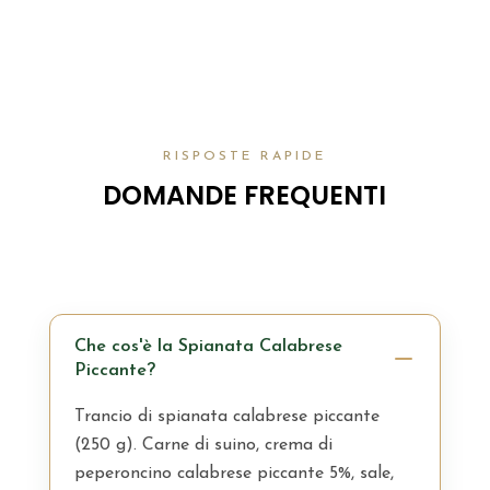
varianti.
Le
opzioni
possono
essere
scelte
RISPOSTE RAPIDE
nella
DOMANDE FREQUENTI
pagina
del
prodotto
Che cos'è la Spianata Calabrese
Piccante?
Trancio di spianata calabrese piccante
(250 g). Carne di suino, crema di
peperoncino calabrese piccante 5%, sale,