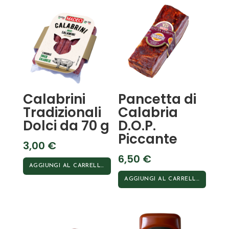
Calabrini
Pancetta di
Tradizionali
Calabria
Dolci da 70 g
D.O.P.
Piccante
3,00
€
6,50
€
AGGIUNGI AL CARRELLO
AGGIUNGI AL CARRELLO