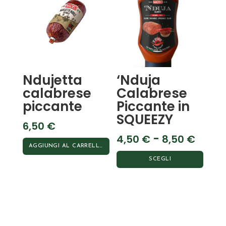
Ndujetta
‘Nduja
calabrese
Calabrese
piccante
Piccante in
SQUEEZY
6,50
€
Fasc
-
4,50
€
8,50
€
AGGIUNGI AL CARRELLO
di
SCEGLI
prezz
Questo
da
prodotto
4,50 
ha
a
più
8,50 