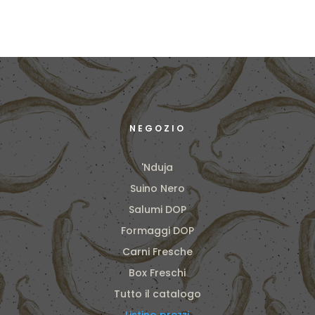
viaggia refrigerato, protetto con materiale
isotermico, e arriva fresco e integro. La
spedizione è gratuita per ordini superiori a
79,90 €.
NEGOZIO
'Nduja
Suino Nero
Salumi DOP
Formaggi DOP
Carni Fresche
Box Freschi
Tutto il catalogo